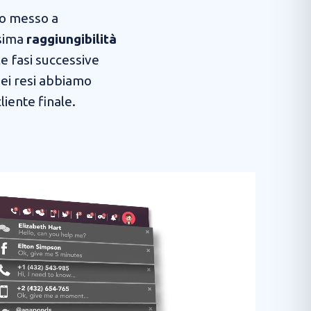
o messo a
ssima
raggiungibilità
le fasi successive
dei resi abbiamo
liente finale.