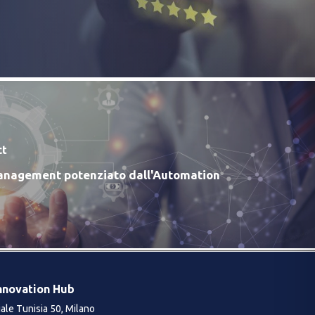
ct
Management potenziato dall'Automation​
nnovation Hub
iale Tunisia 50, Milano