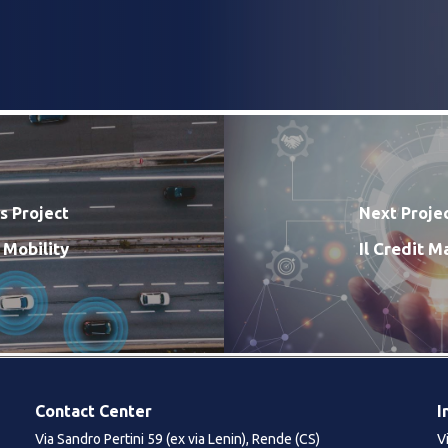
s Project
Next Proje
Mobility​
Il Credit 
Contact Center
I
Via Sandro Pertini 59 (ex via Lenin), Rende (CS)
V