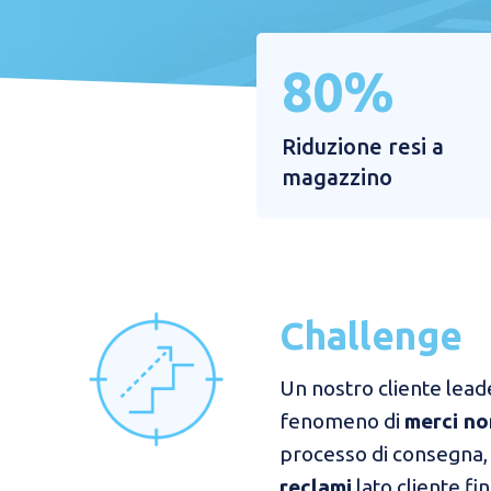
80%​
Riduzione resi a
magazzino​
Challenge
Un nostro cliente lead
fenomeno di
merci no
processo di consegna
reclami
lato cliente fina