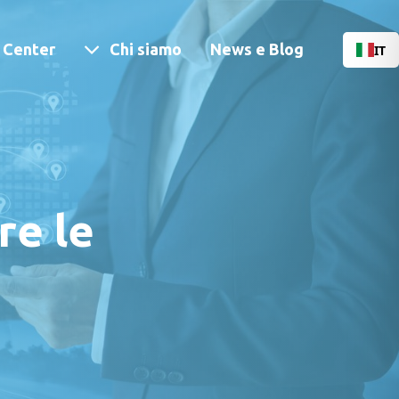
Menu
 Center
Chi siamo
News e Blog
IT
re le