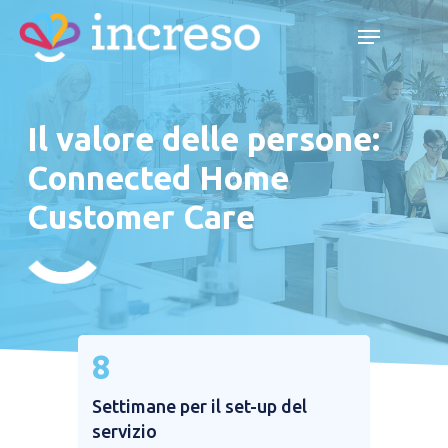
Skip
Menu
Menu
to
main
content
Il valore delle persone:
Connected Home
Customer Care
8​
Settimane per il set-up del
servizio