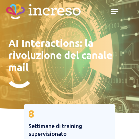
Skip
Menu
Menu
to
main
content
AI Interactions: la
rivoluzione del canale
mail
8
Settimane di training
supervisionato